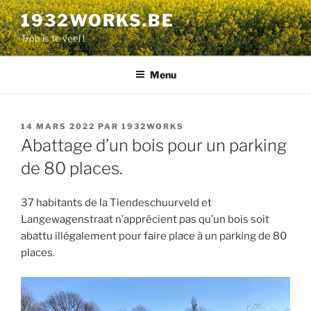
Aller
1932WORKS.BE
au
Trop is te veel !
contenu
principal
Menu
PUBLIÉ
14 MARS 2022
PAR
1932WORKS
LE
Abattage d’un bois pour un parking
de 80 places.
37 habitants de la Tiendeschuurveld et
Langewagenstraat n’apprécient pas qu’un bois soit
abattu illégalement pour faire place à un parking de 80
places.