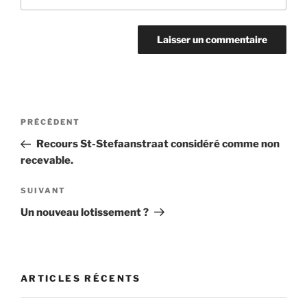
Navigation
Article
PRÉCÉDENT
de
précédent
Recours St-Stefaanstraat considéré comme non
l’article
recevable.
Article
SUIVANT
suivant
Un nouveau lotissement ?
ARTICLES RÉCENTS