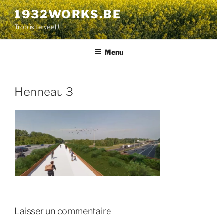
Aller
1932WORKS.BE
au
Trop is te veel !
contenu
principal
Menu
Henneau 3
Laisser un commentaire