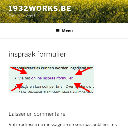
Aller
1932WORKS.BE
au
Trop is te veel !
contenu
principal
Menu
inspraak formulier
Laisser un commentaire
Votre adresse de messagerie ne sera pas publiée.
Les