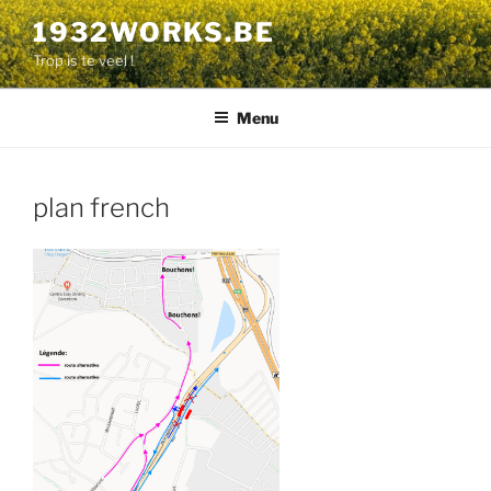
Aller
1932WORKS.BE
au
Trop is te veel !
contenu
principal
Menu
plan french