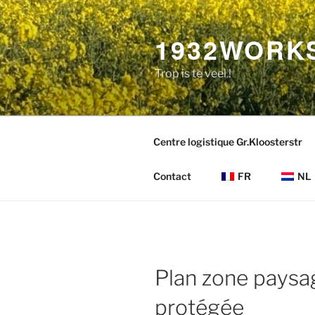
Aller
au
1932WORK
contenu
principal
Trop is te veel !
Centre logistique Gr.Kloosterstr
Contact
FR
NL
Plan zone paysa
protégée