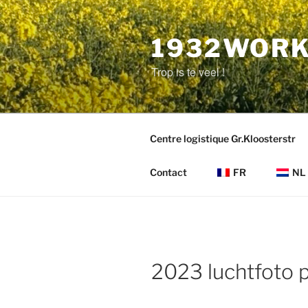
Aller
au
contenu
1932WORK
principal
Trop is te veel !
Centre logistique Gr.Kloosterstr
Contact
FR
NL
2023 luchtfoto p